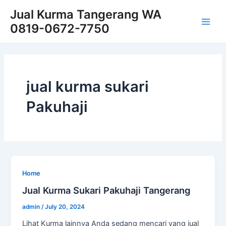
Skip
Main
Jual Kurma Tangerang WA
to
0819-0672-7750
Men
content
jual kurma sukari
Pakuhaji
Home
Jual Kurma Sukari Pakuhaji Tangerang
admin
/
July 20, 2024
Lihat Kurma lainnya Anda sedang mencari yang jual