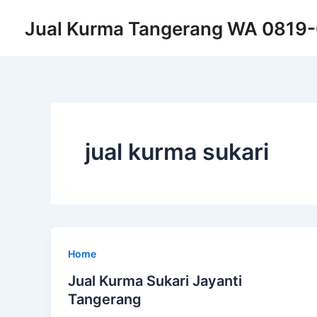
Skip
Post
Jual Kurma Tangerang WA 0819
to
pagination
content
jual kurma sukari
Home
Jual Kurma Sukari Jayanti
Tangerang